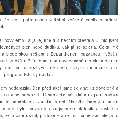
m, že jsem potřebovala vstřebat veškeré pocity a radost,
ěla.
nový email a já jej líně a s nechutí otevřela ... nic jsem
 zlevněných plen nebo dudlíků. Jak já se spletla. Čekal mě
 na blogerskou sešlost s Bepanthenem nazvanou Hýčkání
chat se hýčkat? To jsem jako novopečená maminka dlouho
y a na mě už nezbývá tolik času, i když se manžel snaží.
dní program. Kdo by odolal?
em nedorazila. Den před akcí jsme se vrátili z dovolené a
ěl jíst a byl nervózní. Já samozřejmě také a už jsem sahala
em to neudělala a zkusila to dát. Naložila jsem Jeníka do
 čím to bylo, možná tím, že jsem se tak těšila a zavládl u
á, že prostě usnul, protože v autě normálně spí, ale já to