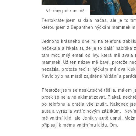
Všechny pohromadě.
Tentokráte jsem si dala načas, ale je to tí
kterou jsem z Bepanthen hýčkání maminek m
Jednoho krásného dne mi na telefonu zablikal 
nečekala a říkala si, že je to další nabídka
tam moc milý email od Ivy, která mě zvala
maminek. Už ten název mě bavil, protože ne
nezažila, protože teď si hýčkám mé dva kluk
Navíc bylo na místě zajištěné hlídání a pará
Přestože jsem se neskutečně těšila, málem js
prcek se ne a ne aklimatizovat. Plakal, necht
po telefonu a chtěla vše zrušit. Nakonec js
auta a vyrazila vstříc novým zážitkům. Nevím
mě vnitřní klid, ale Jeník v autě usnul. Možn
připisuji k mému vnitřnímu klidu. Óm.