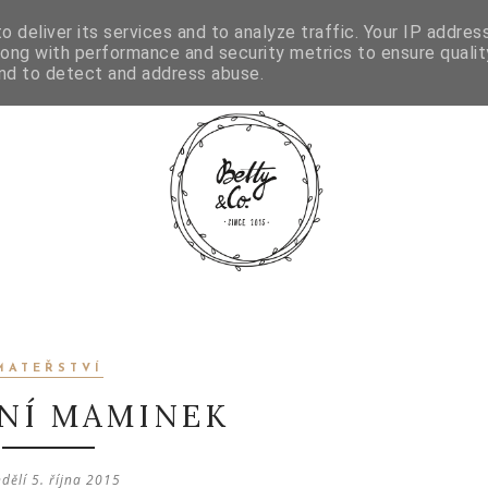
GRAM
 deliver its services and to analyze traffic. Your IP addres
long with performance and security metrics to ensure qualit
and to detect and address abuse.
MATEŘSTVÍ
NÍ MAMINEK
dělí 5. října 2015