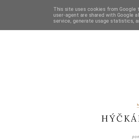
HOME
O MNĚ
CONTACT
E-SHOP
INSTA
This site uses cookies from Google to
user-agent are shared with Google a
service, generate usage statistics, 
HÝČKÁ
pon