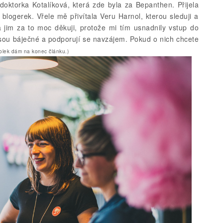
doktorka Kotalíková, která zde byla za Bepanthen. Přijela
blogerek. Vřele mě přivítala Veru Harnol, kterou sleduji a
á jim za to moc děkuji, protože mi tím usnadnily vstup do
y jsou báječné a podporují se navzájem. Pokud o nich chcete
lek dám na konec článku.)