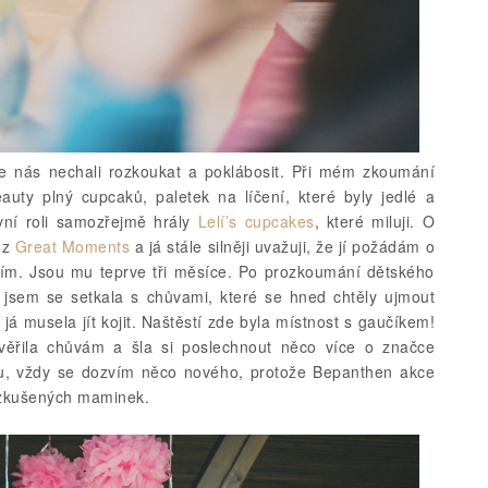
e nás nechali rozkoukat a poklábosit. Při mém zkoumání
auty plný cupcaků, paletek na líčení, které byly jedlé a
vní roli samozřejmě hrály
Lelí’s cupcakes
, které miluji. O
 z
Great Moments
a já stále silněji uvažuji, že jí požádám o
 vím. Jsou mu teprve tři měsíce. Po prozkoumání dětského
í jsem se setkala s chůvami, které se hned chtěly ujmout
já musela jít kojit. Naštěstí zde byla místnost s gaučíkem!
ěřila chůvám a šla si poslechnout něco více o značce
u, vždy se dozvím něco nového, protože Bepanthen akce
iž zkušených maminek.