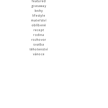
featured
giveaway
knihy
lifestyle
mateřství
oblíbené
recept
rodina
rozhovor
svatba
těhotenství
vánoce