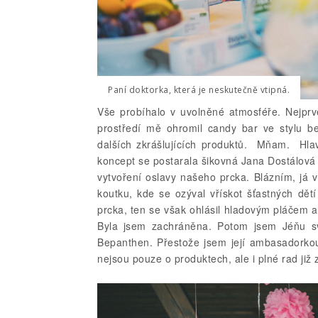
Paní doktorka, která je neskutečně vtipná.
Vše probíhalo v uvolněné atmosféře. Nejprv
prostředí mě ohromil candy bar ve stylu be
dalších zkrášlujících produktů. Mňam. Hla
koncept se postarala šikovná Jana Dostálová
vytvoření oslavy našeho prcka. Blázním, já
koutku, kde se ozýval vřískot šťastných dět
prcka, ten se však ohlásil hladovým pláčem a 
Byla jsem zachráněna. Potom jsem Jéňu sv
Bepanthen. Přestože jsem její ambasadorko
nejsou pouze o produktech, ale i plné rad j