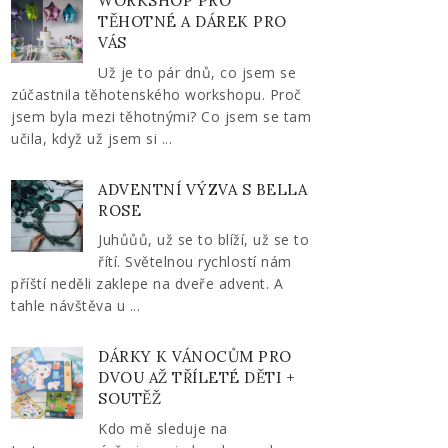
WORKSHOP PRO
TĚHOTNÉ A DÁREK PRO
VÁS
Už je to pár dnů, co jsem se
zúčastnila těhotenského workshopu. Proč
jsem byla mezi těhotnými? Co jsem se tam
učila, když už jsem si ...
ADVENTNÍ VÝZVA S BELLA
ROSE
Juhůůů, už se to blíží, už se to
řítí. Světelnou rychlostí nám
příští neděli zaklepe na dveře advent. A
tahle návštěva u ...
DÁRKY K VÁNOCŮM PRO
DVOU AŽ TŘÍLETÉ DĚTI +
SOUTĚŽ
Kdo mě sleduje na