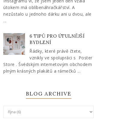
Instagramu ví, že jsem jeden den vzala
útokem má oblíbenáhračkářství. A
nezůstalo u jednoho dárku ani u dvou, ale
...
6 TIPŮ PRO ÚTULNĚJŠÍ
BYDLENÍ
Řádky, které právě čtete,
vznikly ve spolupráci s Poster
Store . Švédským internetovým obchodem
plným krásných plakátů a rámečků ...
BLOG ARCHIVE