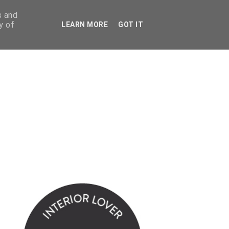
s and
y of
LEARN MORE
GOT IT