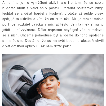
A není to jen o vymýšlení aktivit, ale i o tom, že se spolu
budeme nudit a válet se v posteli. Pořádat polštářové bitvy,
lechtat se a dělat bordel v kuchyni, protože až půjde prcek
spát, já to uklidím a vím, že on si to užil. Miluje mazat máslo
po lince, rozbíjet vajíčka a míchat těsto. Jen tatínek si na to
ještě musí zvyknout. Dělat naprosto obyčejné věci a radovat
se z nich. Chceme jednoduše být a jdeme do toho společně
s manželem. Doufáme, že se na svět budeme alespoň chvíli
dívat dětskou optikou. Tak nám držte palce.