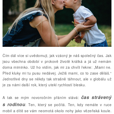
Čím dál více si uvědomuji, jak vzácný je náš společný čas. Jak
jsou všechna období v prckově životě krátká a já už nemám
doma miminko. Už ho vidím, jak mi za chvíli řekne: „Mami ne.
Před kluky mi tu pusu nedávej. Ježiš mami, co to zase děláš.“
Jednotlivé dny se někdy tak strašně táhnout, ale v globálu už
je za námi další rok, který utekl rychlostí blesku.
čas strávený
A tak se mým novoročním přáním stává:
s rodinou
. Ten, který se počítá. Ten, kdy nemáte v ruce
mobil a dítě se vám neomotá okolo nohy jako vězeňská koule.