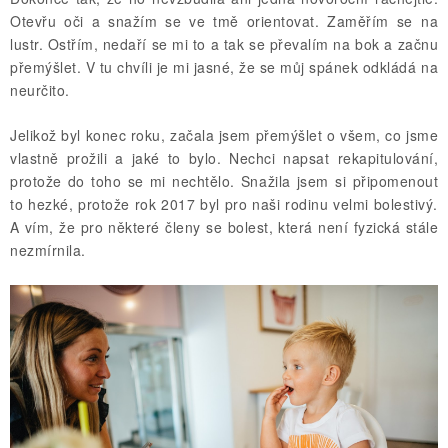
Otevřu oči a snažím se ve tmě orientovat. Zaměřím se na
lustr. Ostřím, nedaří se mi to a tak se převalím na bok a začnu
přemýšlet. V tu chvíli je mi jasné, že se můj spánek odkládá na
neurčito.
Jelikož byl konec roku, začala jsem přemýšlet o všem, co jsme
vlastně prožili a jaké to bylo. Nechci napsat rekapitulování,
protože do toho se mi nechtělo. Snažila jsem si připomenout
to hezké, protože rok 2017 byl pro naši rodinu velmi bolestivý.
A vím, že pro některé členy se bolest, která není fyzická stále
nezmírnila.