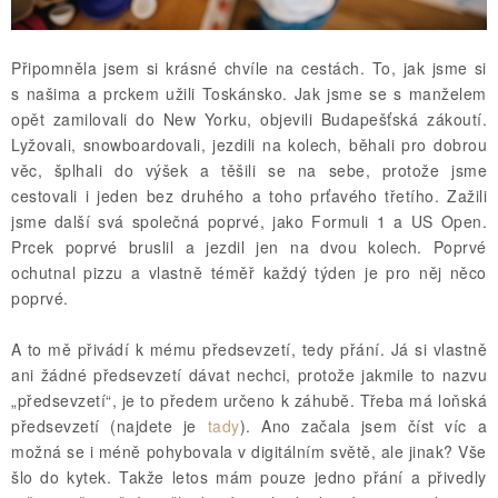
Připomněla jsem si krásné chvíle na cestách. To, jak jsme si
s našima a prckem užili Toskánsko. Jak jsme se s manželem
opět zamilovali do New Yorku, objevili Budapešťská zákoutí.
Lyžovali, snowboardovali, jezdili na kolech, běhali pro dobrou
věc, šplhali do výšek a těšili se na sebe, protože jsme
cestovali i jeden bez druhého a toho prťavého třetího. Zažili
jsme další svá společná poprvé, jako Formuli 1 a US Open.
Prcek poprvé bruslil a jezdil jen na dvou kolech. Poprvé
ochutnal pizzu a vlastně téměř každý týden je pro něj něco
poprvé.
A to mě přivádí k mému předsevzetí, tedy přání. Já si vlastně
ani žádné předsevzetí dávat nechci, protože jakmile to nazvu
„předsevzetí“, je to předem určeno k záhubě. Třeba má loňská
předsevzetí (najdete je
tady
). Ano začala jsem číst víc a
možná se i méně pohybovala v digitálním světě, ale jinak? Vše
šlo do kytek. Takže letos mám pouze jedno přání a přivedly