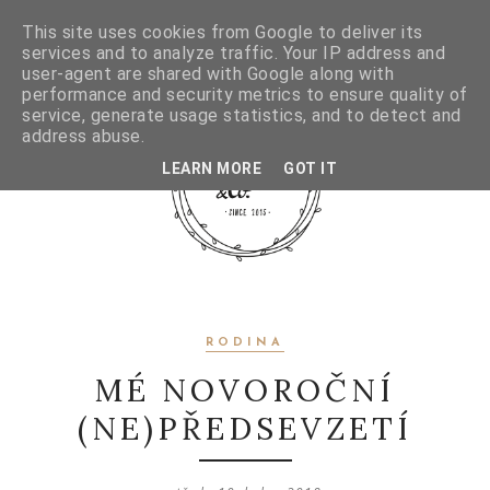
This site uses cookies from Google to deliver its
services and to analyze traffic. Your IP address and
user-agent are shared with Google along with
performance and security metrics to ensure quality of
service, generate usage statistics, and to detect and
address abuse.
LEARN MORE
GOT IT
RODINA
MÉ NOVOROČNÍ
(NE)PŘEDSEVZETÍ