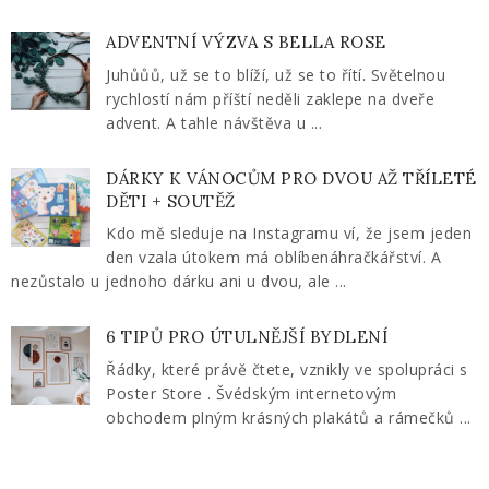
ADVENTNÍ VÝZVA S BELLA ROSE
Juhůůů, už se to blíží, už se to řítí. Světelnou
rychlostí nám příští neděli zaklepe na dveře
advent. A tahle návštěva u ...
DÁRKY K VÁNOCŮM PRO DVOU AŽ TŘÍLETÉ
DĚTI + SOUTĚŽ
Kdo mě sleduje na Instagramu ví, že jsem jeden
den vzala útokem má oblíbenáhračkářství. A
nezůstalo u jednoho dárku ani u dvou, ale ...
6 TIPŮ PRO ÚTULNĚJŠÍ BYDLENÍ
Řádky, které právě čtete, vznikly ve spolupráci s
Poster Store . Švédským internetovým
obchodem plným krásných plakátů a rámečků ...