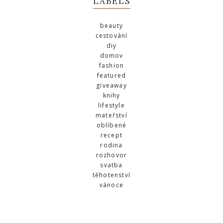
LABELS
beauty
cestování
diy
domov
fashion
featured
giveaway
knihy
lifestyle
mateřství
oblíbené
recept
rodina
rozhovor
svatba
těhotenství
vánoce