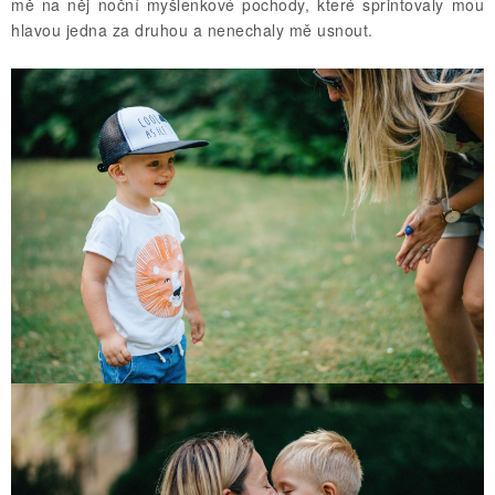
mě na něj noční myšlenkové pochody, které sprintovaly mou
hlavou jedna za druhou a nenechaly mě usnout.