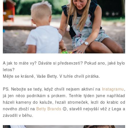
A jak to máte vy? Dáváte si předsevzetí? Pokud ano, jaké bylo
letos?
Mějte se krásně, Vaše Betty. V tuhle chvíli pirátka.
PS. Nebojte se tedy, když chvíli nejsem aktivní na
Instagramu
,
já jen něco podnikám s prckem. Tenhle týden jsme například
házeli kameny do kaluže, řezali stromeček, lezli do krabic od
nového zboží na
Betty Brands
😊, stavěli nejvyšší věž z Lega a
závodili v běhu.