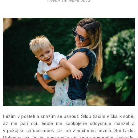
středa 10. ledna 2018
Ležím v posteli a snažím se usnout. Silou tlačím víčka k sobě,
až mě pálí oči. Vedle mě spokojeně oddychuje manžel a
v pokojíku chrupe prcek. Už mě v noci moc nevolá. Spí tvrdě.
Dokonce tak, že ho nevzbudila ani jedna novoroční rachejtle.