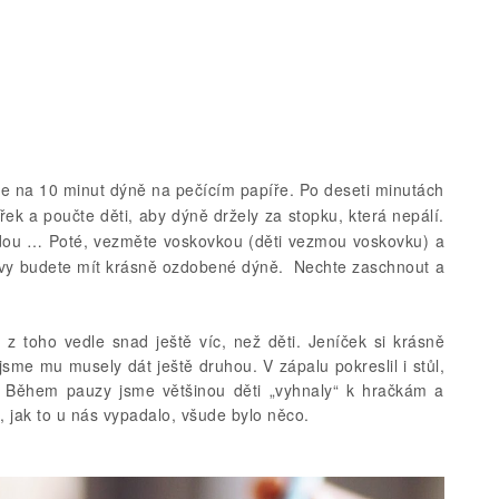
te na 10 minut dýně na pečícím papíře. Po deseti minutách
ířek a poučte děti, aby dýně držely za stopku, která nepálí.
odou … Poté, vezměte voskovkou (děti vezmou voskovku) a
a vy budete mít krásně ozdobené dýně. Nechte zaschnout a
 z toho vedle snad ještě víc, než děti. Jeníček si krásně
e jsme mu musely dát ještě druhou. V zápalu pokreslil i stůl,
y. Během pauzy jsme většinou děti „vyhnaly“ k hračkám a
vit, jak to u nás vypadalo, všude bylo něco.