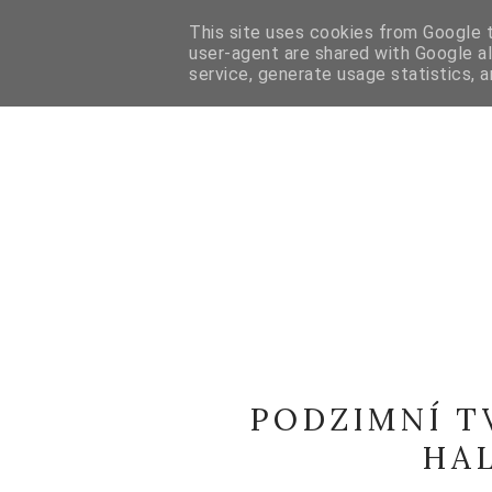
HOME
O MNĚ
CONTACT
E-SHOP
INSTA
This site uses cookies from Google to
user-agent are shared with Google a
service, generate usage statistics, 
PODZIMNÍ T
HA