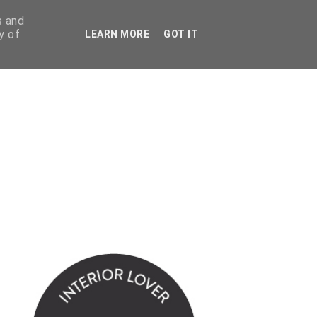
s and
y of
LEARN MORE
GOT IT