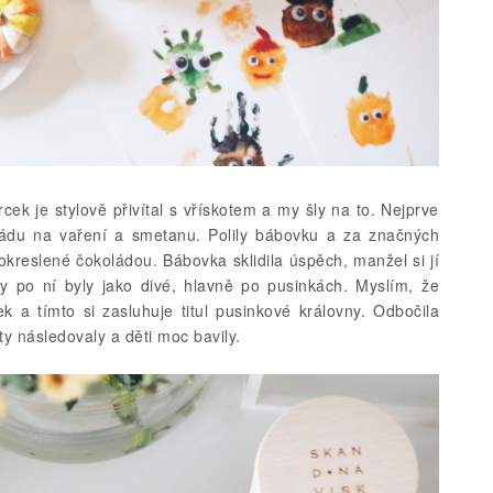
ek je stylově přivítal s vřískotem a my šly na to. Nejprve
ládu na vaření a smetanu. Polily bábovku a za značných
okreslené čokoládou. Bábovka sklidila úspěch, manžel si jí
 ty po ní byly jako divé, hlavně po pusinkách. Myslím, že
k a tímto si zasluhuje titul pusinkové královny. Odbočila
 následovaly a děti moc bavily.