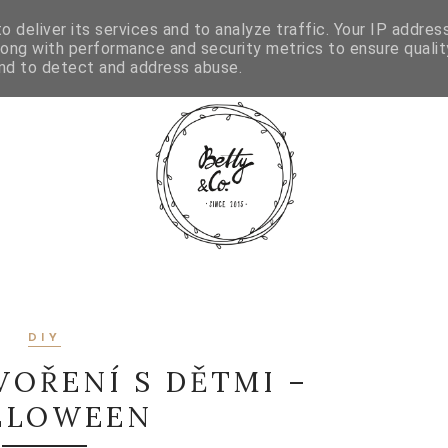
GRAM
 deliver its services and to analyze traffic. Your IP addres
long with performance and security metrics to ensure qualit
and to detect and address abuse.
DIY
VOŘENÍ S DĚTMI –
LLOWEEN