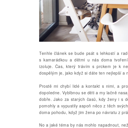
Tenhle článek se bude psát s lehkostí a rado
s kamarádkou a dětmi u nás doma tvořením
izoluje. Čas, který trávím s prckem je k n
dospělým je, jako když si dáte ten nejlepší a 
Prostě mi chybí lidé a kontakt s nimi, a pr
dopoledne. Vyblbnou se děti a my lačně nas
dobře. Jako za starých časů, kdy ženy i s d
pomohly a vypustily aspoň něco z těch svých
doma pohodu, když jim žena po návratu z prá
No a jaké téma by nás mohlo napadnout, než