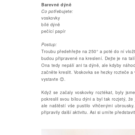
Barevné dýně
Co potřebujete:
voskovky
bílé dýně
pečící papír
Postup:
Troubu předehřejte na 250° a poté do ní vlož
budou připravené na kreslení. Dejte je na tal
Ona tedy nepálí ani ta dýně, ale kdyby náh
začněte kreslit. Voskovka se hezky rozteče 
vystavte
😊
.
Když se začaly voskovky roztékat, byly jsme
pokreslil svou bílou dýni a byl tak rozjetý, ž
ale naštěstí vše pustilo vlhčenými ubrousk
připravily další aktivitu. Asi si umíte předsta