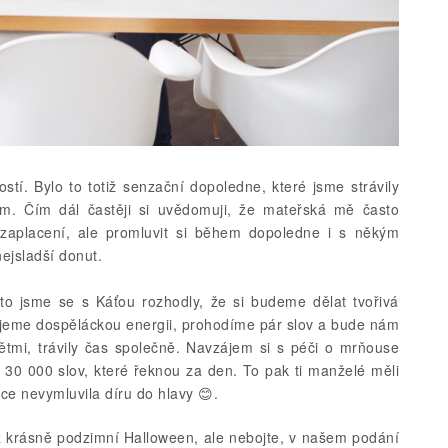
stí. Bylo to totiž senzační dopoledne, které jsme strávily
. Čím dál častěji si uvědomuji, že mateřská mě často
ezaplacení, ale promluvit si během dopoledne i s někým
nejsladší donut.
oto jsme se s Káťou rozhodly, že si budeme dělat tvořivá
ajeme dospěláckou energii, prohodíme pár slov a bude nám
ětmi, trávily čas společně. Navzájem si s péči o mrňouse
 30 000 slov, které řeknou za den. To pak ti manželé měli
ce nevymluvila díru do hlavy
😊
.
 krásně podzimní Halloween, ale nebojte, v našem podání