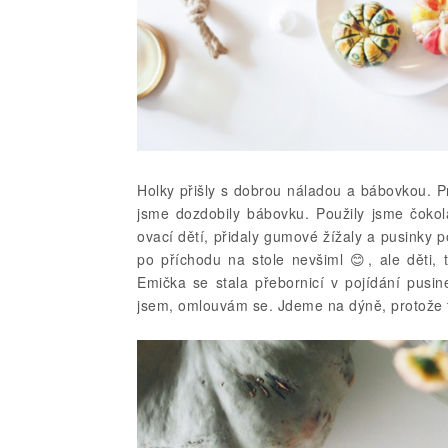
Holky přišly s dobrou náladou a bábovkou. Prc
jsme dozdobily bábovku. Použily jsme čoko
ovací dětí, přidaly gumové žížaly a pusinky p
po příchodu na stole nevšiml
😊
, ale děti,
Emička se stala přebornicí v pojídání pusine
jsem, omlouvám se. Jdeme na dýně, protože ty