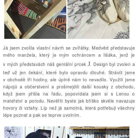
Já jsem zvolila vlastní návrh se zvířátky. Medvěd představuje
mého manžela, který je mým ochráncem a lišáka, jenž je
J
v mých představách náš geniální prcek
. Design byl zvolen a
teď už jen čekání, které bylo opravdu dlouhé. Strávili jsme
v obchodě tři hodiny, ale úplně nám to nevadilo. Využili jsme
nápojů a občerstvení a prošmejdili další kousky z obchodu,
když jsem přišla na řadu, popovídala jsem si s Lenou o
mateřství a porodu. Nevěřili byste jak bříško skvěle navazuje
hovory či vztahy. Líp než já samotná, která potřebuji všechny
lépe poznat a pak se teprve uvolním.