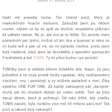
neděle 31. května 2015
Opět mě posedla touha. Ten známý pocit, který je
neskutečným hnacím motorem. Zatoužila jsem po něčem
novém, něčem co by mi opět ve chvílích neustálého přibírání
kil udělalo radost. No jo, ale ono je to těžké. Do porodu mám
posledních pár týdnů, možná už jen dva a kupovat si něco co
mi bude teď a pak už ne, se mi opravdu nechce, proto jsem
byla nadšená, když jsem se dozvěděla o speciální spolupráci
Freshlabels a bot
TOMS
. Ty mi přeci budou i po porodu!
TOMSky jsem si oblíbila během loňského léta. Nejen, že jsou
pohodlné a na noze prostě hezky vypadají, díky nadčasovému
vzezření, ony i pomáhají a vy můžete společně s nimi. Díky
systému ONE FOR ONE. Za každý zakoupený pár „darujete“
druhý pár do chudých oblastí po celém světě. Tam se boty
darují dětem, které je potřebují. Od roku 2006, kdy značku
TOMS založili, bylo rozdáno více než 30 milionů párů bot! Tak
proč si takové boty nekoupit?