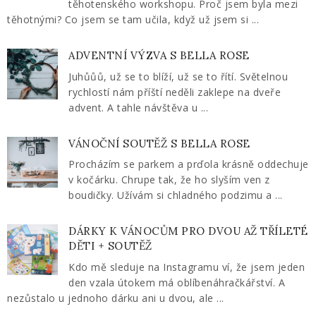
těhotenského workshopu. Proč jsem byla mezi
těhotnými? Co jsem se tam učila, když už jsem si ...
ADVENTNÍ VÝZVA S BELLA ROSE
Juhůůů, už se to blíží, už se to řítí. Světelnou
rychlostí nám příští neděli zaklepe na dveře
advent. A tahle návštěva u ...
VÁNOČNÍ SOUTĚŽ S BELLA ROSE
Procházím se parkem a prďola krásně oddechuje
v kočárku. Chrupe tak, že ho slyším ven z
boudičky. Užívám si chladného podzimu a ...
DÁRKY K VÁNOCŮM PRO DVOU AŽ TŘÍLETÉ
DĚTI + SOUTĚŽ
Kdo mě sleduje na Instagramu ví, že jsem jeden
den vzala útokem má oblíbenáhračkářství. A
nezůstalo u jednoho dárku ani u dvou, ale ...