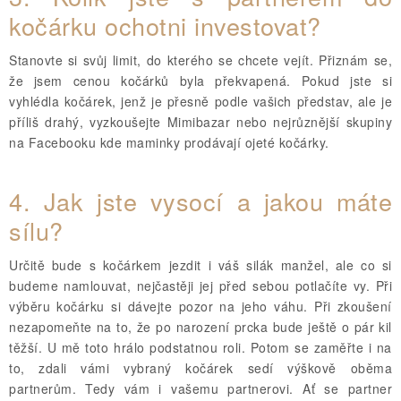
kočárku ochotni investovat?
Stanovte si svůj limit, do kterého se chcete vejít. Přiznám se,
že jsem cenou kočárků byla překvapená. Pokud jste si
vyhlédla kočárek, jenž je přesně podle vašich představ, ale je
příliš drahý, vyzkoušejte Mimibazar nebo nejrůznější skupiny
na Facebooku kde maminky prodávají ojeté kočárky.
4.
Jak jste vysocí a jakou máte
sílu?
Určitě bude s kočárkem jezdit i váš silák manžel, ale co si
budeme namlouvat, nejčastěji jej před sebou potlačíte vy. Při
výběru kočárku si dávejte pozor na jeho váhu. Při zkoušení
nezapomeňte na to, že po narození prcka bude ještě o pár kil
těžší. U mě toto hrálo podstatnou roli. Potom se zaměřte i na
to, zdali vámi vybraný kočárek sedí výškově oběma
partnerům. Tedy vám i vašemu partnerovi. Ať se partner