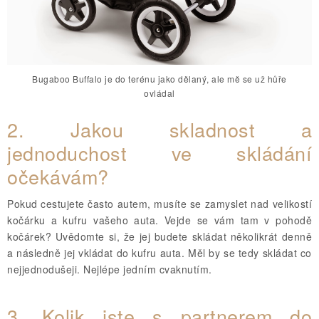
Bugaboo Buffalo je do terénu jako dělaný, ale mě se už hůře
ovládal
2.
Jakou skladnost a
jednoduchost ve skládání
očekávám?
Pokud cestujete často autem, musíte se zamyslet nad velikostí
kočárku a kufru vašeho auta. Vejde se vám tam v pohodě
kočárek? Uvědomte si, že jej budete skládat několikrát denně
a následně jej vkládat do kufru auta. Měl by se tedy skládat co
nejjednodušeji. Nejlépe jedním cvaknutím.
3.
Kolik jste s partnerem do