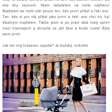
dva dny zazvonil. Všem čekatelům na tuhle nádheru!
Majitelem se mohl stát pouze ten, kdo první přišel a řekl ano.
Ten, kdo si pro něj přišel jako první a řekl: ano chci ho, byl
šťastným majitelem. Takže jsem si po práci dala malý sprint
mezi tramvajemi a dorazila za pět šest a kočár vzala! Byla
jsem první.
Jak ten můj krasavec vypadá? Je božský, mrkněte.