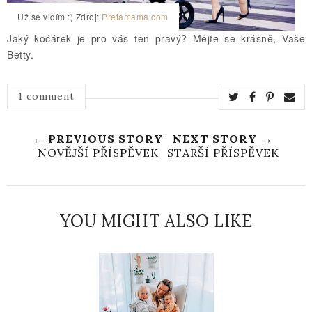
Už se vidím :) Zdroj:
Pretamama.com
Jaký kočárek je pro vás ten pravý? Mějte se krásně, Vaše
Betty.
1 comment
← PREVIOUS STORY
NEXT STORY →
NOVĚJŠÍ PŘÍSPĚVEK
STARŠÍ PŘÍSPĚVEK
YOU MIGHT ALSO LIKE