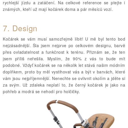
rychlejší jízdu a zatáčení. Na celkové reference se ptejte i
známých, kteří už mají kočárek doma a pár měsíců vozí.
7.
Design
Kočárek se vám musí samozřejmě líbit! U mě byl tento bod
nejzásadnější. Šla jsem nejprve po celkovém designu, barvě
přes ovladatelnost a funkčnost k terénu. Přiznám se, že ten
jsem příliš neřešila. Myslím, že 90% z vás to bude mít
podobné. Vždyť kočárek se na několik let stává našim módním
doplňkem, proto by měl vystihovat vás a být v barvách, které
vám jsou nejpříjemnější. Nenechte se ovlivnit okolím a jděte si
za svým. Už zdaleka neplatí to, že černý kočárek je jako na
pohřeb a modrá se nehodí pro holčičky.