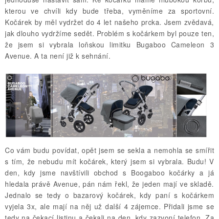
kterou ve chvíli kdy bude třeba, vyměníme za sportovní.
Kočárek by měl vydržet do 4 let našeho prcka. Jsem zvědavá,
jak dlouho vydržíme sedět. Problém s kočárkem byl pouze ten,
že jsem si vybrala loňskou limitku Bugaboo Cameleon 3
Avenue. A ta není již k sehnání.
Co vám budu povídat, opět jsem se sekla a nemohla se smířit
s tím, že nebudu mít kočárek, který jsem si vybrala. Budu! V
den, kdy jsme navštívili obchod s Boogaboo kočárky a já
hledala právě Avenue, pán nám řekl, že jeden mají ve skladě.
Jednalo se tedy o bazarový kočárek, kdy paní s kočárkem
vyjela 3x, ale mají na něj už další 4 zájemce. Přidali jsme se
tedy na čekací listinu a čekali na den, kdy zazvoní telefon. Za