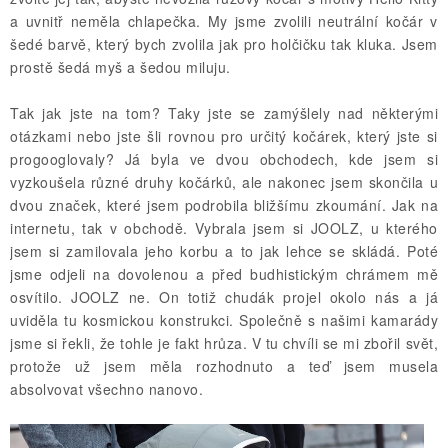
a uvnitř neměla chlapečka. My jsme zvolili neutrální kočár v
šedé barvě, který bych zvolila jak pro holčičku tak kluka. Jsem
prostě šedá myš a šedou miluju.
Tak jak jste na tom? Taky jste se zamýšlely nad některými
otázkami nebo jste šli rovnou pro určitý kočárek, který jste si
progooglovaly? Já byla ve dvou obchodech, kde jsem si
vyzkoušela různé druhy kočárků, ale nakonec jsem skončila u
dvou značek, které jsem podrobila bližšímu zkoumání. Jak na
internetu, tak v obchodě. Vybrala jsem si JOOLZ, u kterého
jsem si zamilovala jeho korbu a to jak lehce se skládá. Poté
jsme odjeli na dovolenou a před budhistickým chrámem mě
osvítilo. JOOLZ ne. On totiž chudák projel okolo nás a já
uviděla tu kosmickou konstrukci. Společně s našimi kamarády
jsme si řekli, že tohle je fakt hrůza. V tu chvíli se mi zbořil svět,
protože už jsem měla rozhodnuto a teď jsem musela
absolvovat všechno nanovo.