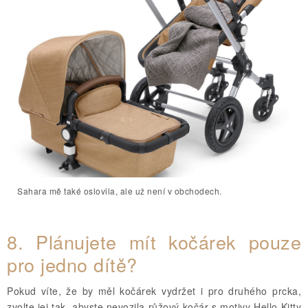
Sahara mě také oslovila, ale už není v obchodech.
8.
Plánujete mít kočárek pouze
pro jedno dítě?
Pokud víte, že by měl kočárek vydržet i pro druhého prcka,
zvolte jej tak, abyste nevozila růžový kočár s motivy Hello Kitty