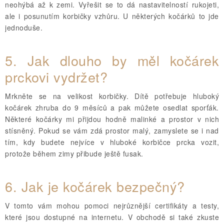
neohýbá až k zemi. Vyřešit se to dá nastavitelností rukojeti,
ale i posunutím korbičky vzhůru. U některých kočárků to jde
jednoduše.
5.
Jak dlouho by měl kočárek
prckovi vydržet?
Mrkněte se na velikost korbičky. Dítě potřebuje hluboký
kočárek zhruba do 9 měsíců a pak můžete osedlat sporťák.
Některé kočárky mi přijdou hodně malinké a prostor v nich
stísněný. Pokud se vám zdá prostor malý, zamyslete se i nad
tím, kdy budete nejvíce v hluboké korbičce prcka vozit,
protože během zimy přibude ještě fusak.
6.
Jak je kočárek bezpečný?
V tomto vám mohou pomoci nejrůznější certifikáty a testy,
které jsou dostupné na internetu. V obchodě si také zkuste