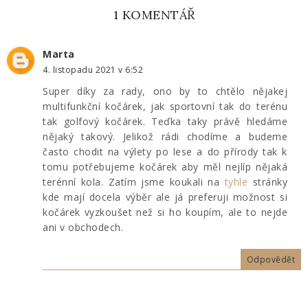
1 KOMENTÁŘ
Marta
4. listopadu 2021 v 6:52
Super díky za rady, ono by to chtělo nějakej
multifunkční kočárek, jak sportovní tak do terénu
tak golfový kočárek. Teďka taky právě hledáme
nějaký takový. Jelikož rádi chodíme a budeme
často chodit na výlety po lese a do přírody tak k
tomu potřebujeme kočárek aby měl nejlíp nějaká
terénní kola. Zatím jsme koukali na
tyhle
stránky
kde mají docela výběr ale já preferuji možnost si
kočárek vyzkoušet než si ho koupím, ale to nejde
ani v obchodech.
Odpovědět