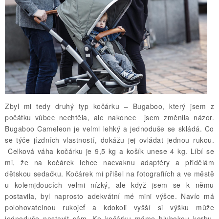
Zbyl mi tedy druhý typ kočárku – Bugaboo, který jsem z
počátku vůbec nechtěla, ale nakonec jsem změnila názor.
Bugaboo Cameleon je velmi lehký a jednoduše se skládá. Co
se týče jízdních vlastností, dokážu jej ovládat jednou rukou.
Celková váha kočárku je 9,5 kg a košík unese 4 kg. Líbí se
mi, že na kočárek lehce nacvaknu adaptéry a přidělám
dětskou sedačku. Kočárek mi přišel na fotografiích a ve městě
u kolemjdoucích velmi nízký, ale když jsem se k němu
postavila, byl naprosto adekvátní mé mini výšce. Navíc má
polohovatelnou rukojeť a kdokoli vyšší si výšku může
jednoduše nastavit sám. Ke kočárku máme hlubokou korbu,