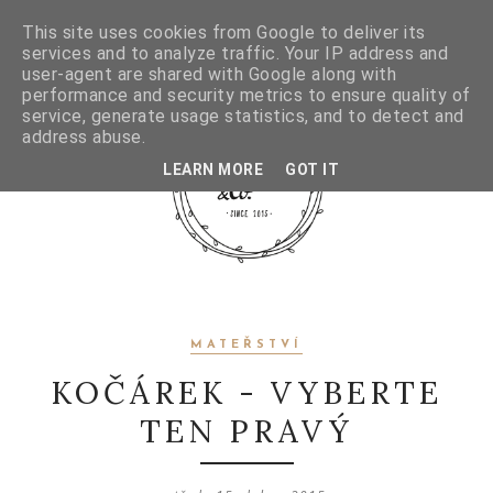
This site uses cookies from Google to deliver its
services and to analyze traffic. Your IP address and
user-agent are shared with Google along with
performance and security metrics to ensure quality of
service, generate usage statistics, and to detect and
address abuse.
LEARN MORE
GOT IT
MATEŘSTVÍ
KOČÁREK - VYBERTE
TEN PRAVÝ