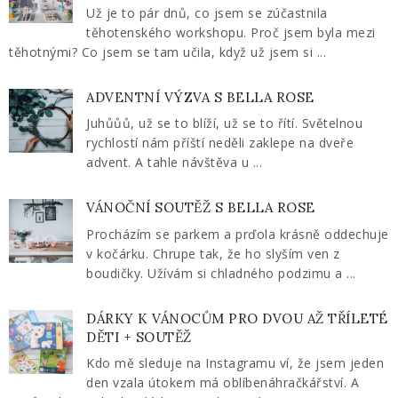
Už je to pár dnů, co jsem se zúčastnila
těhotenského workshopu. Proč jsem byla mezi
těhotnými? Co jsem se tam učila, když už jsem si ...
ADVENTNÍ VÝZVA S BELLA ROSE
Juhůůů, už se to blíží, už se to řítí. Světelnou
rychlostí nám příští neděli zaklepe na dveře
advent. A tahle návštěva u ...
VÁNOČNÍ SOUTĚŽ S BELLA ROSE
Procházím se parkem a prďola krásně oddechuje
v kočárku. Chrupe tak, že ho slyším ven z
boudičky. Užívám si chladného podzimu a ...
DÁRKY K VÁNOCŮM PRO DVOU AŽ TŘÍLETÉ
DĚTI + SOUTĚŽ
Kdo mě sleduje na Instagramu ví, že jsem jeden
den vzala útokem má oblíbenáhračkářství. A