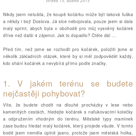
středa 15. dubna 2015
Nikdy jsem netušila, že koupě kočárku může být taková fuška
a někdy i boj! Doslova. Já sice nebojovala, pouze jsem si dala
malý sprint, abych byla v obchodě pro můj vysněný kočárek
dříve než další 4 zájemci. Jak to dopadlo? Čtěte dál …
Před tím, než jsme se rozhodli pro kočárek, položili jsme si
několik základních otázek, které by si měl zodpovědět každý,
kdo shání kočárek a nevybírá přímo podle značky.
1.
V jakém terénu se budete
nejčastěji pohybovat?
Víte, že budete chodit na dlouhé procházky v lese nebo
kamenitých cestách, hledejte kočárek s nafukovacími kolečky
a odpružením vhodným do terénu. Městské typy maminek
zase budou hledat malý kočárek, který projede všude. V tomto
bodě jsem neměla úplně jasno, protože jsem městská holka,